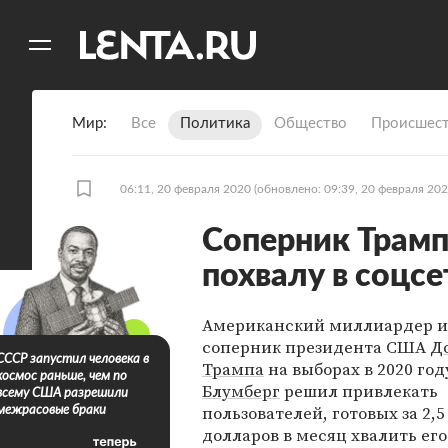
11
A
Мир
Все
Политика
Общество
Происшест
06:11, 20 февраля 2020
(обновлено: 09:39, 20 февраля 202
Соперник Трамп
похвалу в соцсе
Американский миллиардер 
соперник президента США
Д
СССР запустил человека в
Трампа
на выборах в 2020 го
космос раньше, чем по
Блумберг
решил привлекать
всему США разрешили
пользователей, готовых за 2,
межрасовые браки
долларов в месяц хвалить его