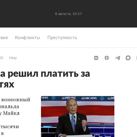
8 августа, 10:17
вия
Конфликты
Преступность
0)
Мир
а решил платить за
тях
и возможный
ональда
ду
Майкл
5 тысячи
 в