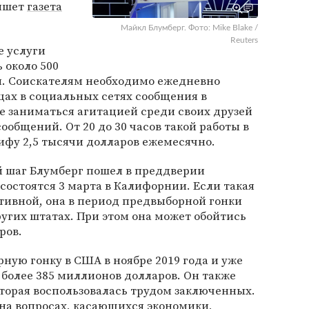
пишет
газета
Майкл Блумберг. Фото: Mike Blake /
Reuters
е услуги
 около 500
я. Соискателям необходимо ежедневно
цах в социальных сетях сообщения в
е заниматься агитацией среди своих друзей
общений. От 20 до 30 часов такой работы в
ифу 2,5 тысячи долларов ежемесячно.
й шаг Блумберг пошел в преддверии
состоятся 3 марта в Калифорнии. Если такая
тивной, она в период предвыборной гонки
угих штатах. При этом она может обойтись
ров.
ную гонку в США в ноябре 2019 года и уже
более 385 миллионов долларов. Он также
торая воспользовалась трудом заключенных.
на вопросах, касающихся экономики,