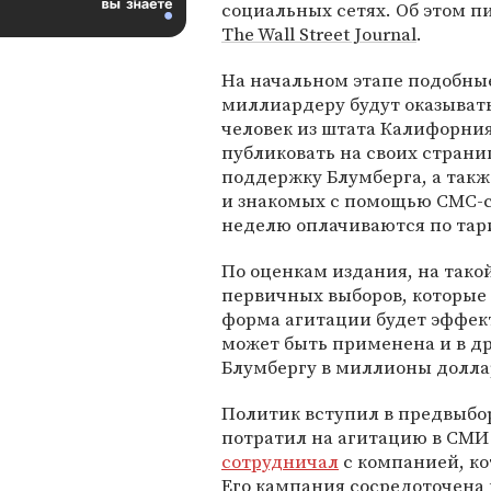
социальных сетях. Об этом 
The Wall Street Journal
.
На начальном этапе подобны
миллиардеру будут оказывать
человек из штата Калифорни
публиковать на своих страни
поддержку Блумберга, а такж
и знакомых с помощью СМС-со
неделю оплачиваются по тар
По оценкам издания, на тако
первичных выборов, которые 
форма агитации будет эффек
может быть применена и в др
Блумбергу в миллионы долла
Политик вступил в предвыбор
потратил на агитацию в СМИ 
сотрудничал
с компанией, ко
Его кампания сосредоточена 