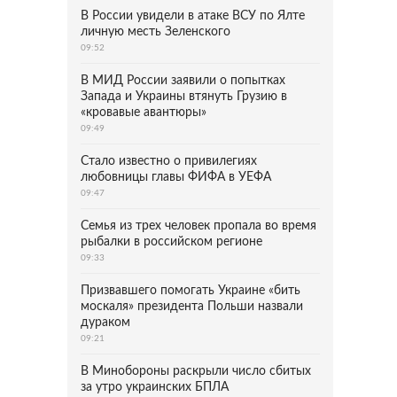
В России увидели в атаке ВСУ по Ялте
личную месть Зеленского
09:52
В МИД России заявили о попытках
Запада и Украины втянуть Грузию в
«кровавые авантюры»
09:49
Стало известно о привилегиях
любовницы главы ФИФА в УЕФА
09:47
Семья из трех человек пропала во время
рыбалки в российском регионе
09:33
Призвавшего помогать Украине «бить
москаля» президента Польши назвали
дураком
09:21
В Минобороны раскрыли число сбитых
за утро украинских БПЛА