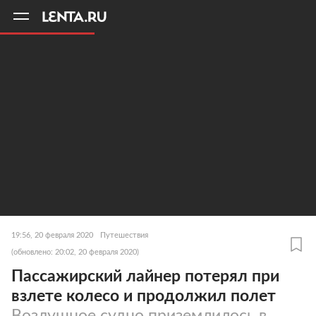
11
A
19:56, 20 февраля 2020
Путешествия
(обновлено: 20:02, 20 февраля 2020)
Пассажирский лайнер потерял при
взлете колесо и продолжил полет
Воздушное судно приземлилось в