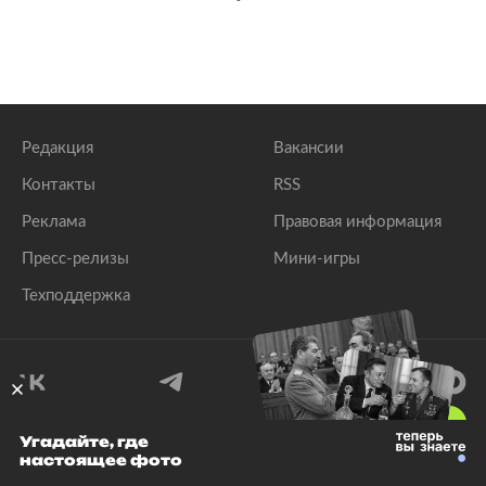
Редакция
Вакансии
Контакты
RSS
Реклама
Правовая информация
Пресс-релизы
Мини-игры
Техподдержка
18
+
Угадайте, где
настоящее фото
© 1999–2026 Все права защищены.
ООО «Лента.Ру»