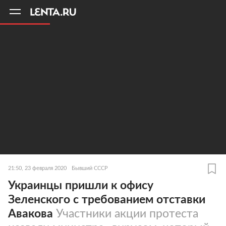
11
A
21:50, 23 февраля 2020
Бывший СССР
Украинцы пришли к офису
Зеленского с требованием отставки
Авакова
Участники акции протеста