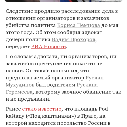
Следствие продлило расследование дела в
отношении организаторов и заказчиков
убийства политика
Бориса Немцова
до мая
этого года. Об этом сообщил адвокат
дочери политика
Вадим Прохоров
,
передает
РИА Новости
.
По словам адвоката, ни организаторов, ни
заказчиков преступления пока что не
нашли. Он также напомнил, что
предполагаемый организатор
Руслан
Мухудинов
был водителем
Руслана
Геремеева
, которому заочное обвинение так
и не предъявили.
Ранее
стало известно
, что площадь Pod
kaštany («Под каштанами») в Праге, на
которой находится посольство России в