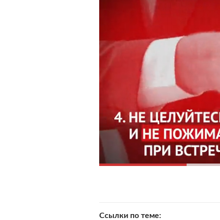
Старайтесь не выходи
Зачем это нужно?
Вирус расп
старайтесь их избегать. Дом
старше 65 лет и тем, кто ст
воздержаться от личного общ
пожилыми людьми вообще. Ст
через интернет — это поможе
Соблюдайте дистанци
Зачем это нужно?
Кашляя или
такой как COVID-19, распрос
содержащие вирус. Если вы н
вирусом при вдыхании воздух
минимум один метр, особенно
повышенная температура.
Ссылки по теме