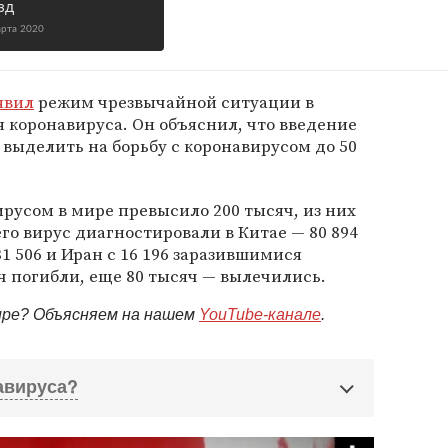
зд
арта 2020
явил
режим чрезвычайной ситуации в
я коронавируса. Он объяснил, что введение
выделить на борьбу с коронавирусом до 50
русом в мире превысило 200 тысяч, из них
го вирус диагностировали в Китае — 80 894
31 506 и Иран с 16 196 заразившимися
яч погибли, еще 80 тысяч — вылечились.
мире? Объясняем на нашем
YouTube-канале
.
авируса?