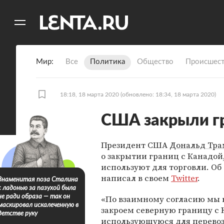
11
A
Мир
Все
Политика
Общество
Происшест
18:18, 18 марта 2020
(обновлено: 18:34, 18 марта 2020)
США закрыли гр
Президент США
Дональд Тр
о закрытии границ с Канадой
используют для торговли. Об
написал в своем
Twitter
.
Знаменитая поза Сталина
с ладонью за пазухой была
«По взаимному согласию мы
не ради образа — так он
маскировал искалеченную в
закроем северную границу с 
детстве руку
использующуюся для перево