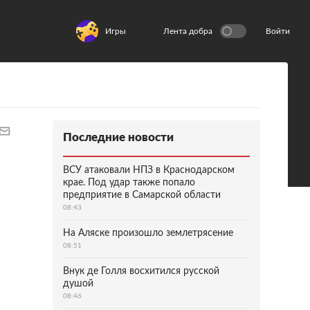
Игры
Лента добра
Войти
Последние новости
ВСУ атаковали НПЗ в Краснодарском
крае. Под удар также попало
предприятие в Самарской области
08:43
На Аляске произошло землетрясение
08:51
Внук де Голля восхитился русской
душой
08:46