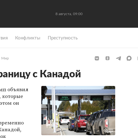
8 августа, 09:00
вия
Конфликты
Преступность
Мир
аницу с Канадой
амп
объявил
, которые
 этом он
 временно
Канадой,
зок