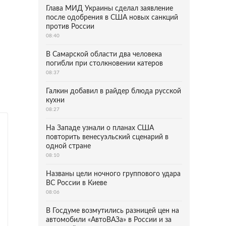
Глава МИД Украины сделал заявление
после одобрения в США новых санкций
против России
08:40
В Самарской области два человека
погибли при столкновении катеров
08:37
Галкин добавил в райдер блюда русской
кухни
08:27
На Западе узнали о планах США
повторить венесуэльский сценарий в
одной стране
08:10
Названы цели ночного группового удара
ВС России в Киеве
08:06
В Госдуме возмутились разницей цен на
автомобили «АвтоВАЗа» в России и за