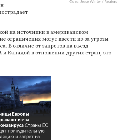
Фото: Jesse Winter / Reuters
Он
 пострадает
кой на источники в американском
ие ограничения могут ввести из-за угрозы
а. В отличие от запретов на въезд
 и Канадой в отношении других стран, это
ницы Европы
рывают из-за
онавируса
Cтраны ЕС
дят принудительную
ляцию и запрет на