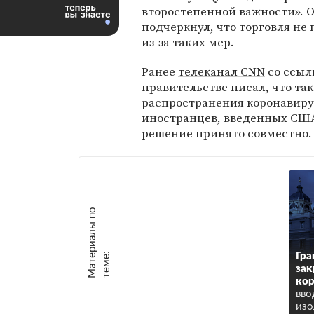
второстепенной важности». 
подчеркнул, что торговля не
из-за таких мер.
Ранее
телеканал CNN
со ссыл
правительстве писал, что так
распространения коронавирус
иностранцев, введенных США
решение принято совместно.
М
а
т
р
и
а
л
ы
п
о
т
е
м
е
е
:
Гра
зак
кор
вво
изо