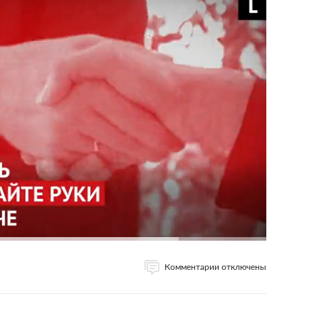
ть из дома без необходимости
ространяется в общественных местах —
ашний режим особенно важно соблюдать людям
радает хроническими заболеваниями. Молодым стоит
ения с родителями, бабушками и дедушками и
арайтесь поддерживать контакты по телефону или
т уберечь пожилых людей от опасности заражения.
ю в общественных местах
 чихая, человек с респираторной инфекцией,
траняет вокруг себя мельчайшие капли,
аходитесь слишком близко, то можете заразиться
а. Держитесь от людей на расстоянии как
Комментарии отключены
 если у кого-то из них кашель, насморк или