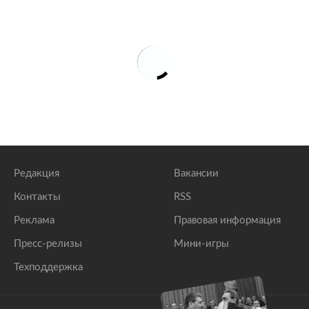
Редакция
Вакансии
Контакты
RSS
Реклама
Правовая информация
Пресс-релизы
Мини-игры
Техподдержка