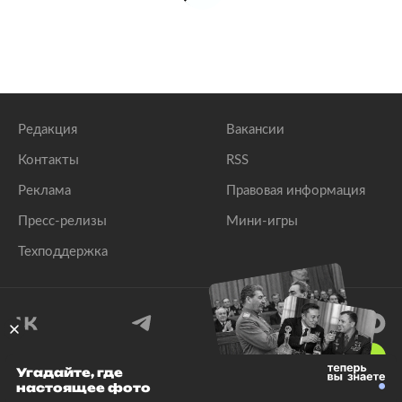
Редакция
Вакансии
Контакты
RSS
Реклама
Правовая информация
Пресс-релизы
Мини-игры
Техподдержка
18
+
Угадайте, где
настоящее фото
© 1999–2026 Все права защищены.
ООО «Лента.Ру»