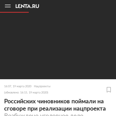
11
A
16:07, 19 марта 2020
Нацпроекты
(обновлено: 16:15, 19 марта 2020)
Российских чиновников поймали на
сговоре при реализации нацпроекта
Возбуждено уголовное дело