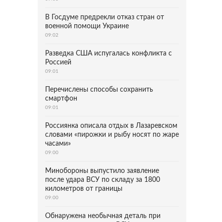
В Госдуме предрекли отказ стран от
военной помощи Украине
09:02
Разведка США испугалась конфликта с
Россией
09:01
Перечислены способы сохранить
смартфон
09:01
Россиянка описала отдых в Лазаревском
словами «пирожки и рыбу носят по жаре
часами»
09:00
Минобороны выпустило заявление
после удара ВСУ по складу за 1800
километров от границы
09:00
Обнаружена необычная деталь при