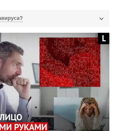
авируса?
ть из дома без необходимости
ространяется в общественных местах —
ашний режим особенно важно соблюдать людям
радает хроническими заболеваниями. Молодым стоит
ения с родителями, бабушками и дедушками и
арайтесь поддерживать контакты по телефону или
т уберечь пожилых людей от опасности заражения.
ю в общественных местах
 чихая, человек с респираторной инфекцией,
траняет вокруг себя мельчайшие капли,