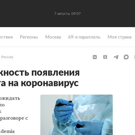
7 августа, 09:07
ствия
Регионы
Москва
69-я параллель
Моя страна
Россия
жность появления
а на коронавирус
 ожидать
по
к
разговоре с
ademia