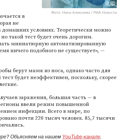
Фото: Нина Алексеева / РИА Новости
ючается в
орая не
в домашних условиях. Теоретически можно
но такой тест будет очень дорогим.
елать миниатюрную автоматизированную
емя ничего подобного не существует», —
робы берут мазок из носа, однако часто для
 тест будет неэффективен, поскольку, скорее
легкие.
лучаев заражения, большая часть — в
 регионы ввели режим повышенной
нением инфекции. Всего в мире, по
вано почти 220 тысяч человек. 85,7 тысячи
ончались.
мире? Объясняем на нашем
YouTube-канале
.