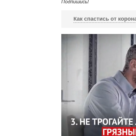
Подпишись!
Как спастись от корон
Старайтесь не выходи
Зачем это нужно?
Вирус расп
старайтесь их избегать. Дом
старше 65 лет и тем, кто ст
воздержаться от личного общ
пожилыми людьми вообще. Ст
через интернет — это поможе
Соблюдайте дистанци
Зачем это нужно?
Кашляя или
такой как COVID-19, распрос