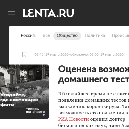
11
A
Россия
Все
Общество
Политика
Происше
08:45, 19 марта 2020
(обновлено: 08:50, 19 марта 2020)
Оценена возмо
домашнего тест
В ближайшее время не стоит
Угадайте,
появления домашних тестов 
где настоящее
фото
выявлению коронавируса. Та
возможность его появления в 
РИА Новости
оценил доктор
биологических наук, член Ac