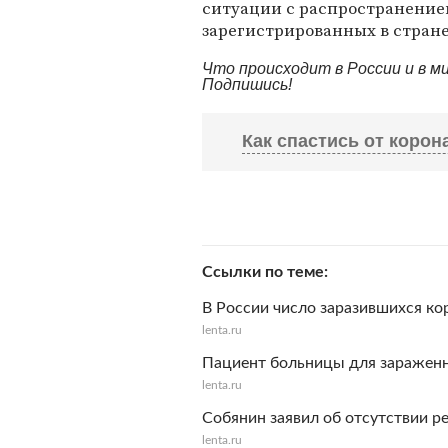
ситуации с распространение
зарегистрированных в стране
Что происходит в России и в 
Подпишись!
Как спастись от корон
Старайтесь не выходи
Ссылки по теме
Зачем это нужно?
Вирус расп
старайтесь их избегать. Дом
В России число заразившихся ко
старше 65 лет и тем, кто ст
lenta.ru
воздержаться от личного общ
Пациент больницы для зараженн
пожилыми людьми вообще. Ст
lenta.ru
через интернет — это поможе
Собянин заявил об отсутствии 
lenta.ru