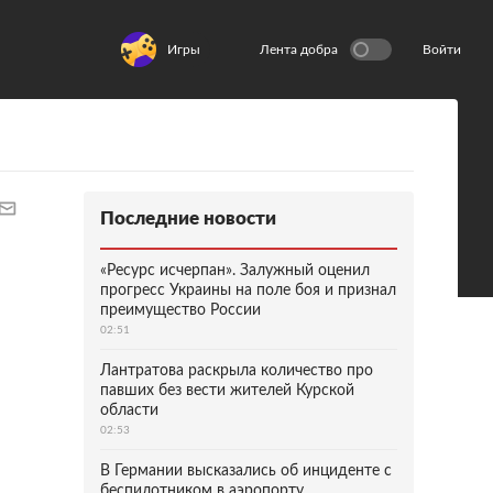
Игры
Лента добра
Войти
Последние новости
«Ресурс исчерпан». Залужный оценил
прогресс Украины на поле боя и признал
преимущество России
02:51
Лантратова раскрыла количество про
павших без вести жителей Курской
области
02:53
В Германии высказались об инциденте с
беспилотником в аэропорту