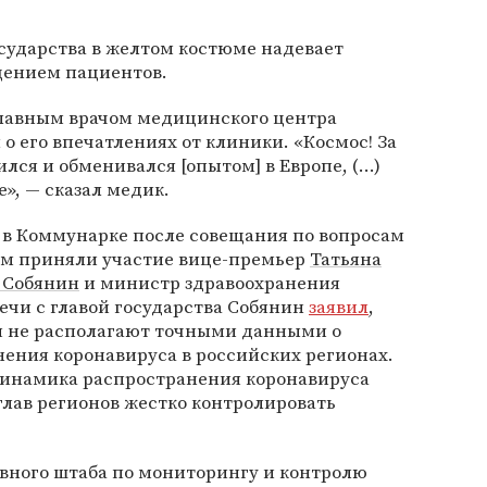
осударства в желтом костюме надевает
щением пациентов.
главным врачом медицинского центра
о его впечатлениях от клиники. «Космос! За
ился и обменивался [опытом] в Европе, (...)
е», — сказал медик.
 в Коммунарке после совещания по вопросам
нем приняли участие вице-премьер
Татьяна
 Собянин
и министр здравоохранения
тречи с главой государства Собянин
заявил
,
мя не располагают точными данными о
ения коронавируса в российских регионах.
 динамика распространения коронавируса
 глав регионов жестко контролировать
вного штаба по мониторингу и контролю