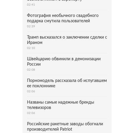
02:41
Фотография необычного свадебного
подарка смутила пользователей
02:39
Трамп высказался о заключении сделки с
Ираном
02:10
Швейцарию обвинили в демонизации
России
02:08
Порномодель рассказала об испугавшем
ее поклоннике
02:06
Названы самые надежные бренды
телевизоров
02:06
Российские ракетные заводы обогнали
производителей Patriot