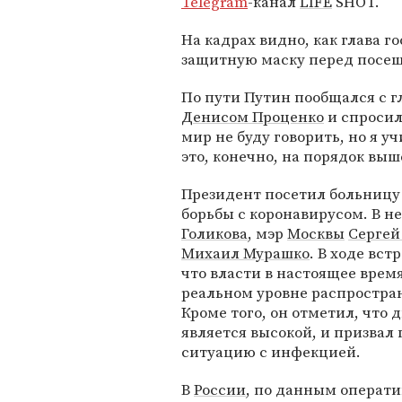
Telegram
-канал
LIFE
SHOT.
На кадрах видно, как глава г
защитную маску перед посе
По пути Путин пообщался с 
Денисом Проценко
и спросил 
мир не буду говорить, но я уч
это, конечно, на порядок выш
Президент посетил больницу
борьбы с коронавирусом. В 
Голикова
, мэр
Москвы
Сергей
Михаил Мурашко
. В ходе вс
что власти в настоящее вре
реальном уровне распростран
Кроме того, он отметил, что
является высокой, и призвал
ситуацию с инфекцией.
В
России
, по данным операти