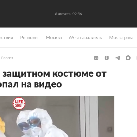
6 августа, 02:56
ствия
Регионы
Москва
69-я параллель
Моя страна
Россия
 защитном костюме от
опал на видео