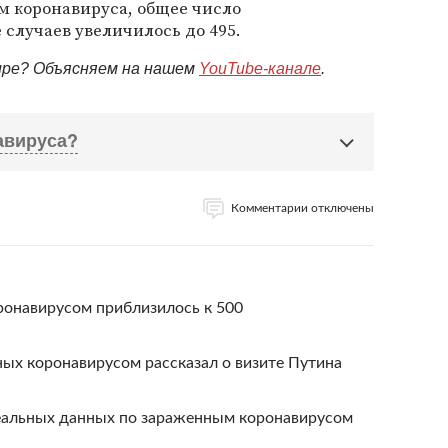
м коронавируса, общее число
 случаев увеличилось до 495.
мире? Объясняем на нашем
YouTube-канале
.
авируса?
Комментарии отключены
ть из дома без необходимости
ространяется в общественных местах —
ашний режим особенно важно соблюдать людям
ронавирусом приблизилось к 500
радает хроническими заболеваниями. Молодым стоит
ения с родителями, бабушками и дедушками и
ых коронавирусом рассказал о визите Путина
арайтесь поддерживать контакты по телефону или
т уберечь пожилых людей от опасности заражения.
реальных данных по зараженным коронавирусом