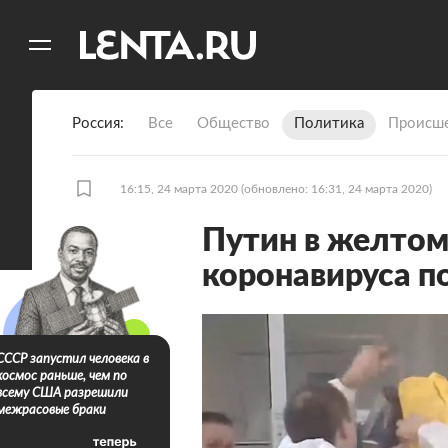
11
A
Россия
Все
Общество
Политика
Происше
16:15, 24 марта 2020
(обновлено: 16:31, 24 марта 2020)
Путин в желтом
коронавируса п
СССР запустил человека в
космос раньше, чем по
всему США разрешили
межрасовые браки