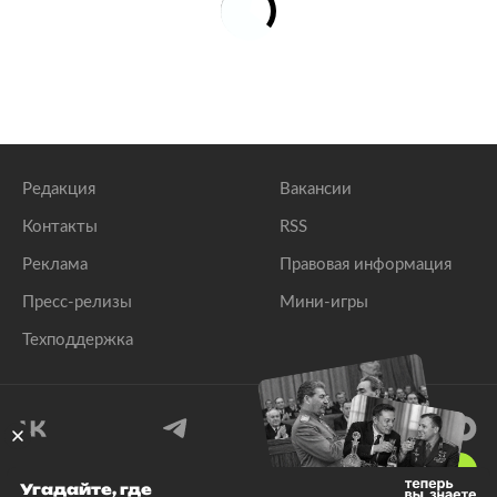
Редакция
Вакансии
Контакты
RSS
Реклама
Правовая информация
Пресс-релизы
Мини-игры
Техподдержка
18
+
Угадайте, где