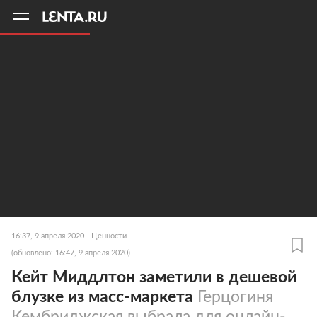
11
A
16:37, 9 апреля 2020
Ценности
(обновлено: 16:47, 9 апреля 2020)
Кейт Миддлтон заметили в дешевой
блузке из масс-маркета
Герцогиня
Кембриджская выбрала для онлайн-