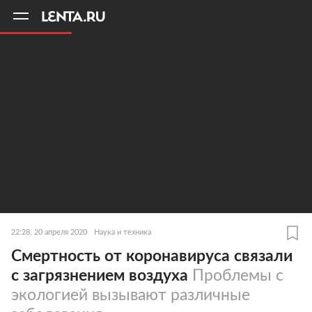
11
A
22:28, 20 апреля 2020
Наука и техника
Смертность от коронавируса связали
с загрязнением воздуха
Проблемы с
экологией вызывают различные