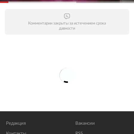
Комментарии закрыты за истечением срока
давности
Редакция
Вакансии
Контакты
RSS