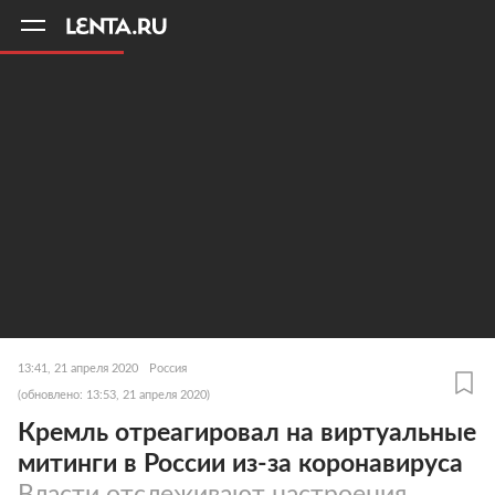
11
A
13:41, 21 апреля 2020
Россия
(обновлено: 13:53, 21 апреля 2020)
Кремль отреагировал на виртуальные
митинги в России из-за коронавируса
Власти отслеживают настроения