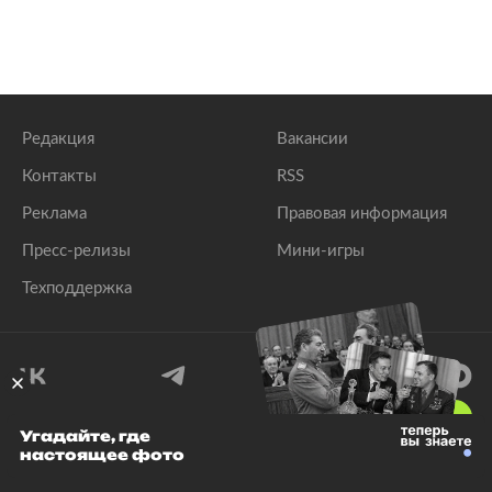
Редакция
Вакансии
Контакты
RSS
Реклама
Правовая информация
Пресс-релизы
Мини-игры
Техподдержка
18
+
Угадайте, где
настоящее фото
© 1999–2026 Все права защищены.
ООО «Лента.Ру»