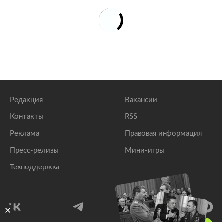
Редакция
Вакансии
Контакты
RSS
Реклама
Правовая информация
Пресс-релизы
Мини-игры
Техподдержка