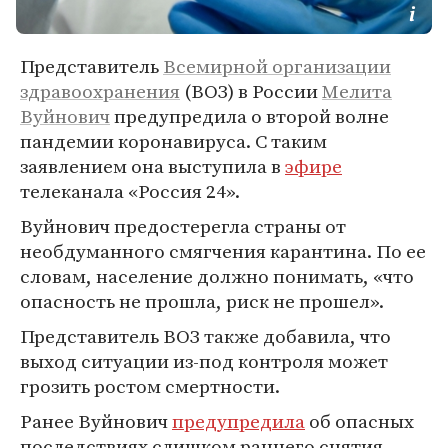
Представитель
Всемирной организации
здравоохранения
(ВОЗ) в России
Мелита
Вуйнович
предупредила о второй волне
пандемии коронавируса. С таким
заявлением она выступила в
эфире
телеканала «Россия 24».
Вуйнович предостерегла страны от
необдуманного смягчения карантина. По ее
словам, население должно понимать, «что
опасность не прошла, риск не прошел».
Представитель ВОЗ также добавила, что
выход ситуации из-под контроля может
грозить ростом смертности.
Ранее Вуйнович
предупредила
об опасных
последствиях слишком раннего снятия