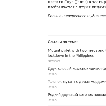
назвали Янус (Janus) в честь
изображается с двумя лицами
Больше интересного и удивит
Ссылки по теме
Mutant piglet with two heads and t
lockdown in the Philippines
Newsflare
Двухголовый козленок удивил фе
lenta.ru
Теленок-мутант с двумя мордам
lenta.ru
Редкий двуликий котенок появилс
lenta.ru