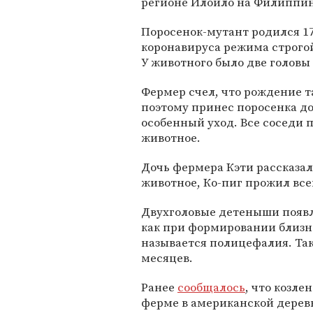
регионе Илоило на Филиппина
Поросенок-мутант родился 17 
коронавируса режима строгой
У животного было две головы 
Фермер счел, что рождение т
поэтому принес поросенка до
особенный уход. Все соседи
животное.
Дочь фермера Кэти рассказал
животное, Ко-пиг прожил все
Двухголовые детеныши появля
как при формировании близне
называется полицефалия. Так
месяцев.
Ранее
сообщалось
, что козле
ферме в американской деревн