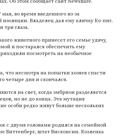
х. Об этом сообщает сайт Newsflare.
мая, во время введенного из-за
 изоляции. Владелец дал ему кличку Ко-пиг.
и три глаза.
акого животного принесет его семье удачу,
мой и постарался обеспечить ему
 приходили посмотреть на необычное
а, что несмотря на попытки хозяев спасти
го четыре дня и скончался.
ются на свет, когда эмбрион разделяется
цов, но не до конца. Эта мутация
ие особи редко живут больше нескольких
нок с двумя головами родился на семейной
е Виттенберг, штат Висконсин. Козленка