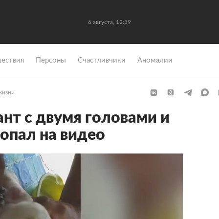
6 августа, 12:39
ествия
Персоны
Счастливчики
Аномалии
жизни
нт с двумя головами и
попал на видео