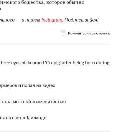
 римского божества, которое обычно
.
ельного — в нашем
Instagram
. Подписывайся!
Комментарии отключены
hree eyes nicknamed 'Co-pig' after being born during
рмеров и попал на видео
и стал местной знаменитостью
я на свет в Таиланде