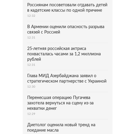
Россиянам посоветовали отдавать детей
в кадетские классы по одной причине
12:32
В Армении оценили опасность разрыва
связей с Россией
12:31
25-летняя российская актриса
похвасталась часами за 1,2 миллиона
рублей
12:31
Глава МИД Азербайджана заявил о
стратегическом партнерстве с Украиной
12:30
Перенесшая операцию Пугачева
захотела вернуться на сцену из-за
нехватки денег
12:29
Диетолог оценила новый тренд на
поедание масла