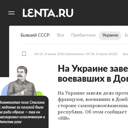
11
A
Бывший СССР
Все
Прибалтика
Украина
Б
09:54, 8 июля 2020
(обновлено: 09:58, 8 июля 2020)
Бы
На Украине зав
воевавших в До
На Украине завели дело прот
французов, воевавших в Донб
Знаменитая поза Сталина
стороне самопровозглашенн
с ладонью за пазухой была
республик. Об этом сообщает
не ради образа — так он
«НВ».
маскировал искалеченную в
детстве руку