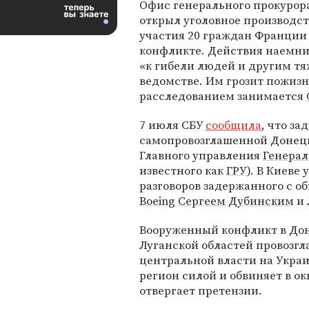
Офис генерального прокурор
открыл уголовное производст
участия 20 граждан Франции
конфликте. Действия наемни
«к гибели людей и другим т
ведомстве. Им грозит пожиз
расследованием занимается
7 июля СБУ
сообщила
, что за
самопровозглашенной Донецк
Главного управления
Генерал
известного как
ГРУ
). В Киеве
разговоров задержанного с 
Boeing
Сергеем Дубинским
и
Вооруженный конфликт в Донб
Луганской областей провозг
центральной власти на Укра
регион силой и обвиняет в о
отвергает претензии.