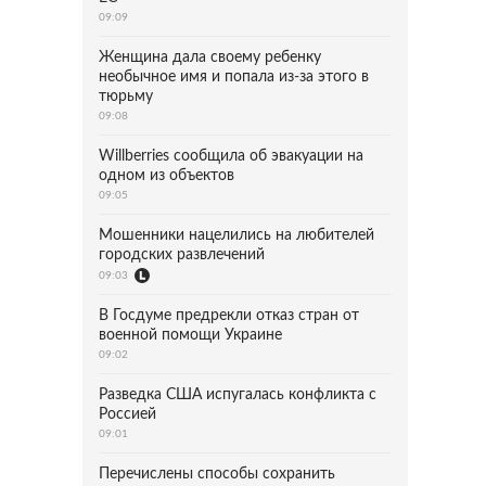
09:09
Женщина дала своему ребенку
необычное имя и попала из-за этого в
тюрьму
09:08
Willberries сообщила об эвакуации на
одном из объектов
09:05
Мошенники нацелились на любителей
городских развлечений
09:03
В Госдуме предрекли отказ стран от
военной помощи Украине
09:02
Разведка США испугалась конфликта с
Россией
09:01
Перечислены способы сохранить