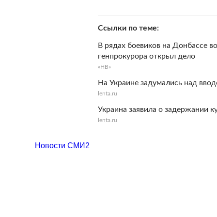
Ссылки по теме
В рядах боевиков на Донбассе в
генпрокурора открыл дело
«НВ»
На Украине задумались над вво
lenta.ru
Украина заявила о задержании к
lenta.ru
Новости СМИ2