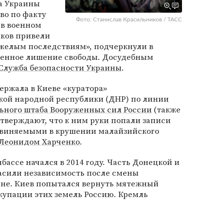
а Украины
во по факту
Фото: Станислав Красильников / ТАСС
 в военном
ков привели
яжелым последствиям», подчеркнули в
ненное лишение свободы. Досудебным
Служба безопасности Украины
.
держала в Киеве «куратора»
ой народной республики (ДНР) по линии
ьного штаба Вооруженных сил России
(также
 утверждают, что к ним руки попали записи
обвиняемыми в крушении малайзийского
Леонидом Харченко
.
ассе начался в 2014 году. Часть Донецкой и
ласили независимость после смены
ине. Киев попытался вернуть мятежный
ккупации этих земель Россию. Кремль