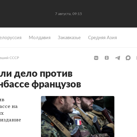
7 августа, 09:15
елоруссия
Молдавия
Закавказье
Средняя Азия
вший СССР
ели дело против
нбассе французов
ив
ассе на
ых
 издание