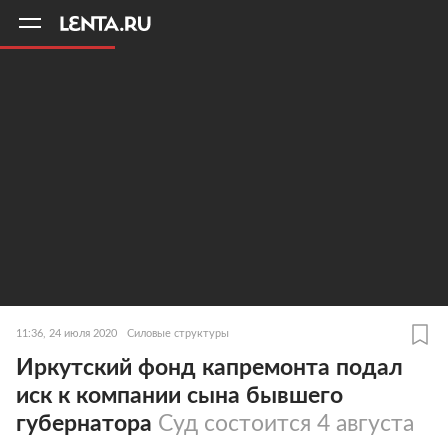
11
A
11:36, 24 июля 2020
Силовые структуры
Иркутский фонд капремонта подал
иск к компании сына бывшего
губернатора
Суд состоится 4 августа