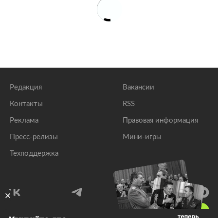
Редакция
Вакансии
Контакты
RSS
Реклама
Правовая информация
Пресс-релизы
Мини-игры
Техподдержка
18
+