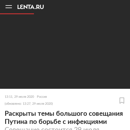
11
A
13:11, 29 июля 2020
Россия
(обновлено: 13:27, 29 июля 2020)
Раскрыты темы большого совещания
Путина по борьбе с инфекциями
Совещание состоится 29 июля