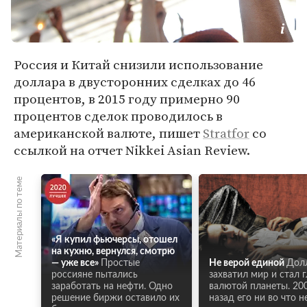
Россия и Китай снизили использование
доллара в двусторонних сделках до 46
процентов, в 2015 году примерно 90
процентов сделок проводилось в
американской валюте, пишет
Stratfor
со
ссылкой на отчет Nikkei Asian Review.
Материалы по теме
«Я купил фьючерсы, отошел
на кухню, вернулся, смотрю
— уже все»
Простые
Не верой единой
Дол
россияне пытались
захватил мир и стал 
заработать на нефти. Одно
валютой планеты. 20
решение биржи оставило их
назад его ни во что н