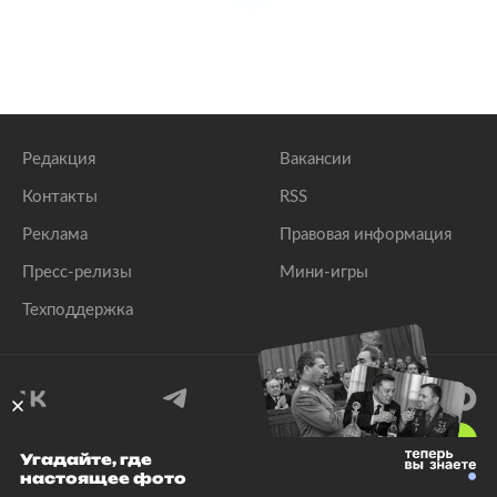
Редакция
Вакансии
Контакты
RSS
Реклама
Правовая информация
Пресс-релизы
Мини-игры
Техподдержка
18
+
Угадайте, где
настоящее фото
© 1999–2026 Все права защищены.
ООО «Лента.Ру»