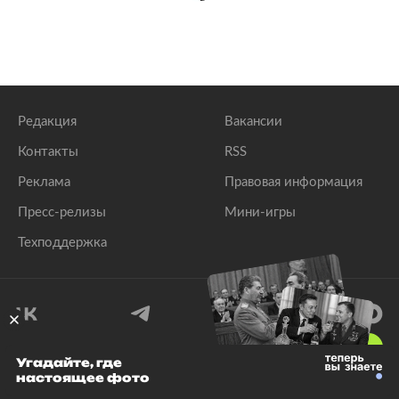
Редакция
Вакансии
Контакты
RSS
Реклама
Правовая информация
Пресс-релизы
Мини-игры
Техподдержка
18
+
Угадайте, где
настоящее фото
© 1999–2026 Все права защищены.
ООО «Лента.Ру»