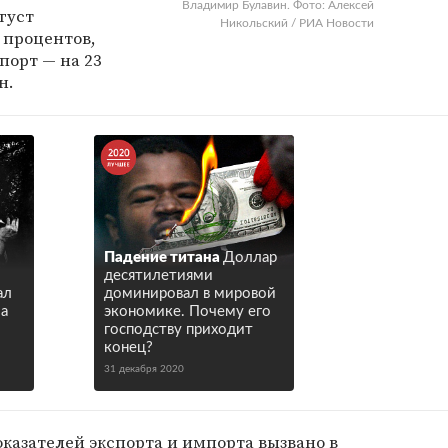
Владимир Булавин. Фото: Алексей
густ
Никольский / РИА Новости
6 процентов,
порт — на 23
н.
Падение титана
Доллар
десятилетиями
ал
доминировал в мировой
а
экономике. Почему его
господству приходит
конец?
31 декабря 2020
оказателей экспорта и импорта вызвано в