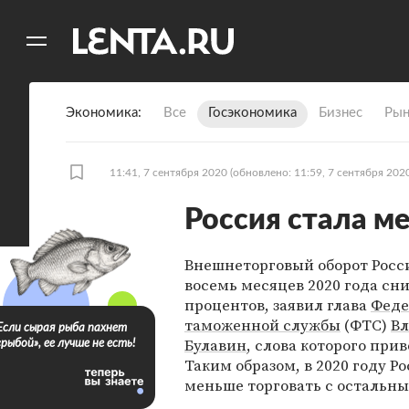
11
A
Экономика
Все
Госэкономика
Бизнес
Рын
11:41, 7 сентября 2020
(обновлено: 11:59, 7 сентября 202
Россия стала м
Внешнеторговый оборот Росс
восемь месяцев 2020 года сни
процентов, заявил глава
Феде
таможенной службы
(ФТС)
В
Если сырая рыба пахнет
Булавин
, слова которого при
«рыбой», ее лучше не есть!
Таким образом, в 2020 году Р
меньше торговать с остальн