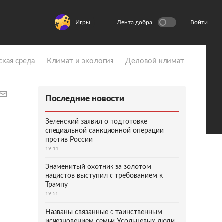
Игры
Лента добра
Войти
ская среда
Климат и экология
Деловой климат
Последние новости
Зеленский заявил о подготовке
специальной санкционной операции
против России
19:14
Знаменитый охотник за золотом
нацистов выступил с требованием к
Трампу
19:51
Названы связанные с таинственным
исчезновением семьи Усольцевых люди