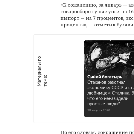
«К сожалению, за январь — ав
товарооборот у нас упал на 1
импорт — на 7 процентов, экс
процента», — отметил Булави
М
а
т
р
и
а
л
ы
п
о
т
е
м
е
е
:
Синий богатырь
Стаханов разогнал
экономику СССР и ст
любимцем Сталина. З
что его ненавидели
простые люди?
30 августа 2020
По его словам, сокращение п