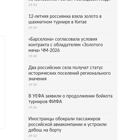
19:50
12-летняя россиянка взяла золото в
шахматном турнире в Китае
19:44
«Барселона» согласовала условия
контракта с обладателем «Золотого
мяча» ЧМ-2026
19:40
Два российских села получат статус
исторических поселений регионального
значения
19:36
В УЕФА заявили о продолжении бойкота
турниров ФИФА
19:36
Иностранцы обокрали пассажиров
российской авиакомпании и устроили
дебош на борту
19:32