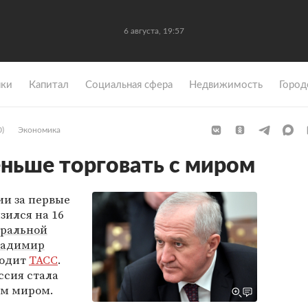
6 августа, 19:57
ки
Капитал
Социальная сфера
Недвижимость
Город
0)
Экономика
еньше торговать с миром
ии за первые
зился на 16
ральной
ладимир
водит
ТАСС
.
оссия стала
ым миром.