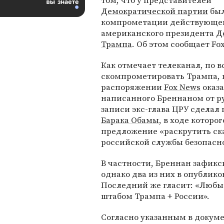
том, что у представителей
Демократической партии
был
компрометации действующе
американского президента
Д
Трампа
. Об этом сообщает Fo
Как отмечает телеканал, по 
скомпрометировать Трампа, п
распоряжении
Fox News
оказа
написанного Бреннаном от ру
записи экс-глава ЦРУ сделал
Барака Обамы
, в ходе котор
предложение «раскрутить ск
российской службы безопасн
В частности, Бреннан зафикс
однако два из них в опублик
Последний же гласит: «Любы
штабом Трампа + России».
Согласно указанным в докум