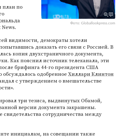
 план по
го
ональда
Фото: Globallookpress.com
x News.
всей видимости, демократы хотели
опытавшись доказать его связи с Россией. В
лась копия двухстраничного документа,
ки. Как пояснил источник телеканала, эти
 после брифинга 44-го президента США
ого обсуждалось одобренное
Хиллари Клинтон
андал с утверждением о вмешательстве
ости».
ировал три тезиса, выдвинутых Обамой,
ованной версии документа закрашены.
е свидетельства сотрудничества между
енте инициалам, на совещании также