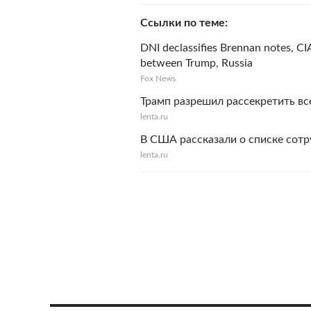
Ссылки по теме
DNI declassifies Brennan notes, CIA
between Trump, Russia
Fox News
Трамп разрешил рассекретить все
lenta.ru
В США рассказали о списке сотр
lenta.ru