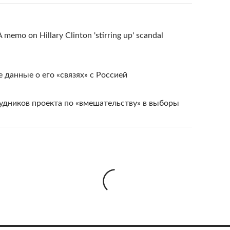
 memo on Hillary Clinton 'stirring up' scandal
 данные о его «связях» с Россией
удников проекта по «вмешательству» в выборы