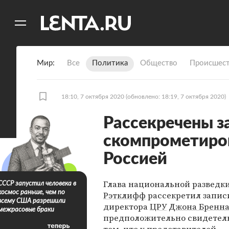
11
A
Мир
Все
Политика
Общество
Происшест
18:10, 7 октября 2020
(обновлено: 18:19, 7 октября 2020)
Рассекречены з
скомпрометиров
Россией
Глава национальной развед
СССР запустил человека в
космос раньше, чем по
Рэтклифф
рассекретил запис
всему США разрешили
директора
ЦРУ
Джона Бренн
межрасовые браки
предположительно свидетел