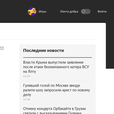
Игры
Лента добра
Войти
Последние новости
Власти Крыма выпустили заявление
после атаки безэкипажного катера ВСУ
на Ялту
13:29
Гулявшей голой по Москве звезде
ралити-шоу запросили арест по новому
делу
13:38
Отмену концерта Орбакайте в Грузии
связали с высказываниями Галкина