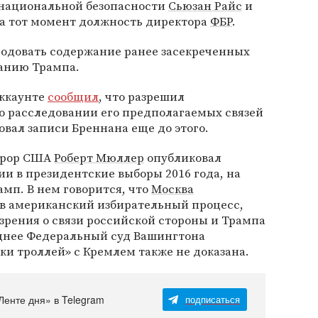
 национальной безопасности
Сьюзан Райс
и
а тот момент должность директора
ФБР
.
родовать содержание ранее засекреченных
занию Трампа.
аккаунте
сообщил
, что разрешил
о расследовании его предполагаемых связей
овал записи Бреннана еще до этого.
курор США
Роберт Мюллер
опубликовал
ии в президентские выборы 2016 года, на
мп. В нем говорится, что
Москва
в американский избирательный процесс,
зрения о связи российской стороны и Трампа
зднее Федеральный суд Вашингтона
ки троллей» с Кремлем также не доказана.
Ленте дня» в Telegram
подписаться