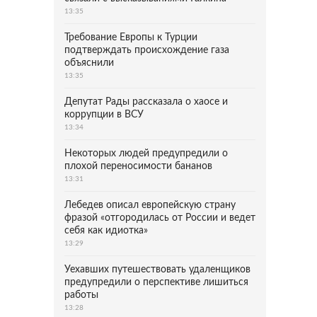
13:35
Требование Европы к Турции
подтверждать происхождение газа
объяснили
13:35
Депутат Рады рассказала о хаосе и
коррупции в ВСУ
13:34
Некоторых людей предупредили о
плохой переносимости бананов
13:31
Лебедев описал европейскую страну
фразой «отгородилась от России и ведет
себя как идиотка»
13:29
Уехавших путешествовать удаленщиков
предупредили о перспективе лишиться
работы
13:28