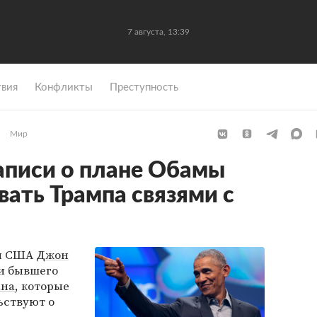
7 августа, 13:39
вия
Конфликты
Преступность
Мир
аписи о плане Обамы
ать Трампа связями с
ки США
Джон
и бывшего
ана
, которые
ьствуют о