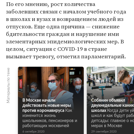
По его мнению, рост количества
заболевших связан с началом учебного года
в школах и вузах и возвращением людей из
отпусков. Еще одна причина — снижение
бдительности граждан и нарушение ими
элементарных эпидемиологических мер. В
целом, ситуация с COVID-19 в стране
вызывает тревогу, отметил парламентарий.
Материалы по теме
В Москве начали
Собянин объявил
действовать новые меры
двухнедельные каник
против коронавируса
Как
школах
Когда дети у
изменится жизнь
школ и как будут раб
школьников, пенсионеров и
детсады: главное о н
работающих москвичей
мерах в Москве
6 октября 2020
29 сентября 2020