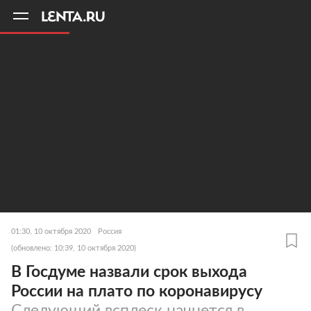
11
A
01:30, 10 октября 2020
Россия
(обновлено: 10:39, 10 октября 2020)
В Госдуме назвали срок выхода
России на плато по коронавирусу
Следующий всплеск начнется в