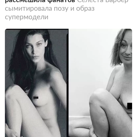
сымитировала позу и образ
супермодели