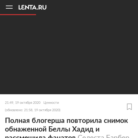
11
A
21:49, 19 октября 2020
Ценности
(обновлено: 21:58, 19 октября 2020)
Полная блогерша повторила снимок
обнаженной Беллы Хадид и
рассмешила фанатов
Селеста Барбер