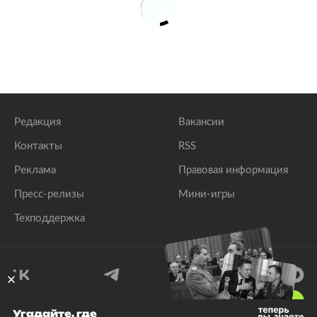
Редакция
Вакансии
Контакты
RSS
Реклама
Правовая информация
Пресс-релизы
Мини-игры
Техподдержка
18
+
Угадайте, где