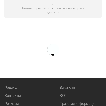
Комментарии закрыты за истечением срока
давности
Редакция
Вакансии
Контакты
RSS
Реклама
Правовая информация