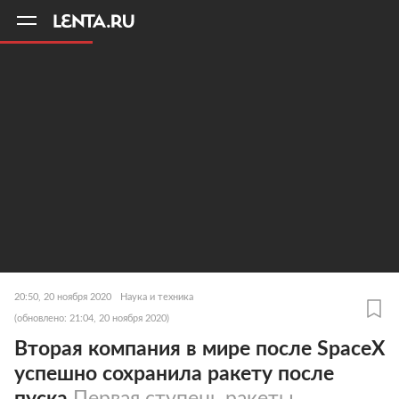
11
A
20:50, 20 ноября 2020
Наука и техника
(обновлено: 21:04, 20 ноября 2020)
Вторая компания в мире после SpaceX
успешно сохранила ракету после
пуска
Первая ступень ракеты