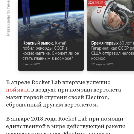
Материалы по теме
Красный рывок.
Китай
Бремя первых
60 лет 
побил рекорды СССР в
Гагарина: как СССР р
космонавтике. Сможет ли он
США отправил челове
стать главным в космосе?
космос
5 июля 2021
12 апреля 2021
В апреле Rocket Lab впервые успешно
поймала
в воздухе при помощи вертолета
макет первой ступени своей Electron,
сброшенный другим вертолетом.
В январе 2018 года Rocket Lab при помощи
единственной в мире действующей ракеты
сверхлегкого класса Electron впервые