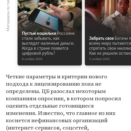
Материалы по теме
Пустые кошельки
Россияне
стали забывать, как
Забрать свое
Богачи 
выглядят наличные деньги.
всему миру пытаются
Когда в стране появится
спрятать свои милли
цифровой рубль?
Как их решили остан
8 ноября 2020
5 ноября 2020
Четкие параметры и критерии нового
подхода к лицензированию пока не
определены. ЦБ разослал некоторым
компаниям опросник, в котором попросил
оценить отдельные готовящиеся
изменения. Известно, что главное из них
коснется нефинансовых организаций
(интернет-сервисов, соцсетей,