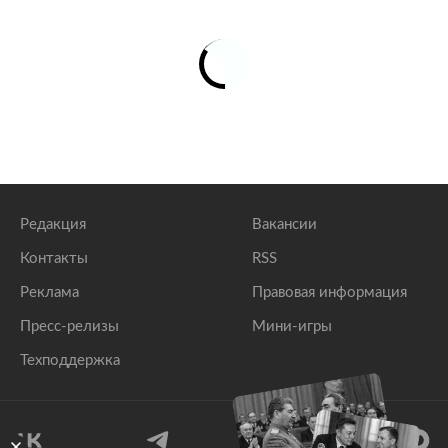
Редакция
Вакансии
Контакты
RSS
Реклама
Правовая информация
Пресс-релизы
Мини-игры
Техподдержка