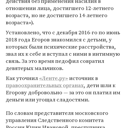
действия без применения насилия в
отношении лица, достигшего 12-летнего
возраста, но не достигшего 14-летнего
возраста»).
Установлено, что с декабря 2016-го по июнь
2018 года Егоров знакомился с детьми, у
которых были психические расстройства,
звал их к себе и вступал с ними в интимную
связь. За это время педофил совратил
девятерых мальчиков.
Как уточнил
«Ленте.ру»
источник в
правоохранительных органах
, дети шли к
Егорову добровольно — за это он платил им
деньги или угощал сладостями.
По словам представителя московского
управления Следственного комитета
России Юлии Ивановой, преступника