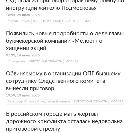
Суд огласил приговор собравшему бомбу по
инструкции жителю Подмосковья
10:55, 25 июля 2025
Михаил Громов
ФСБ
ИРКУТСКАЯ ОБЛАСТЬ
КРЫМ
Появились новые подробности о деле главы
букмекерской компании «Мелбет» о
хищении акций
07:32, 14 июля 2025
Коммерсант
ИРКУТСКАЯ ОБЛАСТЬ
МОСКВА
Обвиняемому в организации ОПГ бывшему
сотруднику Следственного комитета
вынесли приговор
19:59, 19 июня 2025
Александр Киреев
Следственный комитет
ИРКУТСКАЯ ОБЛАСТЬ
МОСКВА
В российском городе мать жертвы
дорожного конфликта осталась недовольна
приговором стрелку