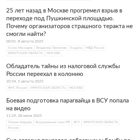
25 лет назад в Москве прогремел взрыв в
переходе под Пушкинской площадью.
Почему организаторов страшного теракта не
смогли найти?
00:01, 8 августа 2025
Аслан Масхадов
Владимир Проничев
Госдума
МВД России
ИРКУТСКАЯ ОБЛАСТЬ
МОСКВА
Обладатель тайны из налоговой службы
России переехал в колонию
20:54, 5 августа 2025
ФНС России
ИРКУТСКАЯ ОБЛАСТЬ
МОСКВА
Боевая подготовка парагвайца в ВСУ попала
на видео
11:29, 28 июля 2025
Патрик Шеррер
Вооруженные силы РФ
ВСУ
ИРКУТСКАЯ ОБЛАСТЬ
Россия