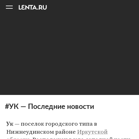
11
A
#УК — Последние новости
— поселок городского типа в
Ук
Нижнеудинском районе
Иркутской