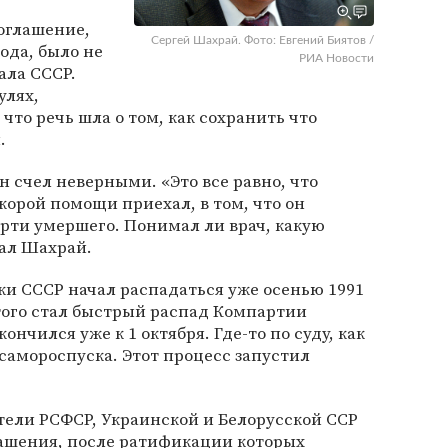
соглашение,
Сергей Шахрай. Фото: Евгений Биятов /
ода, было не
РИА Новости
ала СССР.
улях,
что речь шла о том, как сохранить что
.
н счел неверными. «Это все равно, что
корой помощи приехал, в том, что он
рти умершего. Понимал ли врач, какую
зал Шахрай.
ки СССР начал распадаться уже осенью 1991
того стал быстрый распад Компартии
ончился уже к 1 октября. Где-то по суду, как
 самороспуска. Этот процесс запустил
ители РСФСР, Украинской и Белорусской ССР
ашения, после ратификации которых