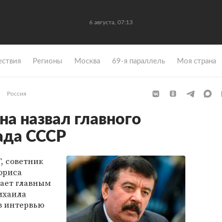
6 августа, 07:13
ствия
Регионы
Москва
69-я параллель
Моя страна
Россия
на назвал главного
ада СССР
, советник
ориса
ает главным
ихаила
 в интервью