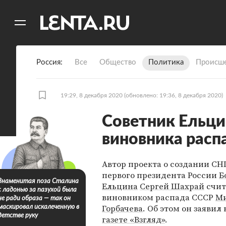
11
A
Россия
Все
Общество
Политика
Происше
19:29, 8 декабря 2020
(обновлено: 19:36, 8 декабря 2020)
Советник Ельци
виновника расп
Автор проекта о создании СНГ
первого президента России
Б
Знаменитая поза Сталина
Ельцина
Сергей Шахрай
счит
с ладонью за пазухой была
виновником распада СССР
М
не ради образа — так он
Горбачева
. Об этом он заявил
маскировал искалеченную в
детстве руку
газете «Взгляд»
.