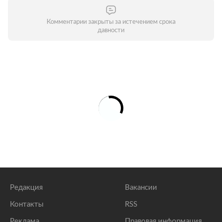
Комментарии закрыты за истечением срока
давности
Редакция
Вакансии
Контакты
RSS
Реклама
Правовая информация