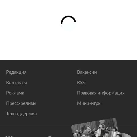
Редакция
Вакансии
Контакты
RSS
Реклама
Правовая информация
Пресс-релизы
Мини-игры
Техподдержка