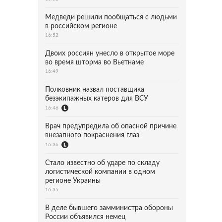
Медведи решили пообщаться с людьми
в российском регионе
16:52
Двоих россиян унесло в открытое море
во время шторма во Вьетнаме
16:49
Полковник назвал поставщика
безэкипажных катеров для ВСУ
16:46
Врач предупредила об опасной причине
внезапного покраснения глаз
16:36
Стало известно об ударе по складу
логистической компании в одном
регионе Украины
16:35
В деле бывшего замминистра обороны
России объявился немец