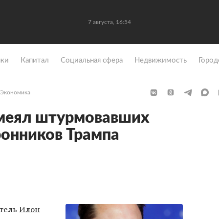
7 августа, 16:54
ки
Капитал
Социальная сфера
Недвижимость
Город
Экономика
меял штурмовавших
онников Трампа
тель
Илон