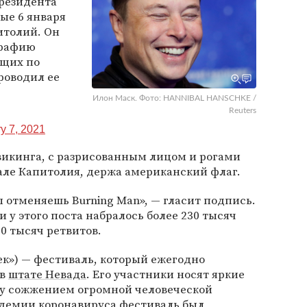
резидента
рые 6 января
итолий. Он
рафию
ющих по
роводил ее
Илон Маск. Фото: HANNIBAL HANSCHKE /
Reuters
y 7, 2021
викинга, с разрисованным лицом и рогами
зале Капитолия, держа американский флаг.
ы отменяешь Burning Man», — гласит подпись.
 у этого поста набралось более 230 тысяч
0 тысяч ретвитов.
ек») — фестиваль, который ежегодно
 в
штате Невада
. Его участники носят яркие
оу сожжением огромной человеческой
андемии коронавируса фестиваль был