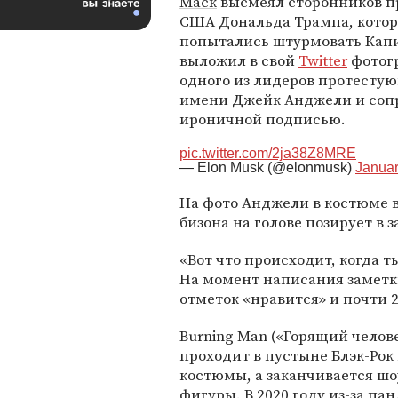
Маск
высмеял сторонников п
США
Дональда Трампа
, кото
попытались штурмовать Кап
выложил в свой
Twitter
фотог
одного из лидеров протесту
имени Джейк Анджели и соп
ироничной подписью.
pic.twitter.com/2ja38Z8MRE
— Elon Musk (@elonmusk)
Januar
На фото Анджели в костюме 
бизона на голове позирует в 
«Вот что происходит, когда т
На момент написания заметки
отметок «нравится» и почти 2
Burning Man («Горящий челов
проходит в пустыне Блэк-Рок
костюмы, а заканчивается ш
фигуры. В 2020 году из-за п