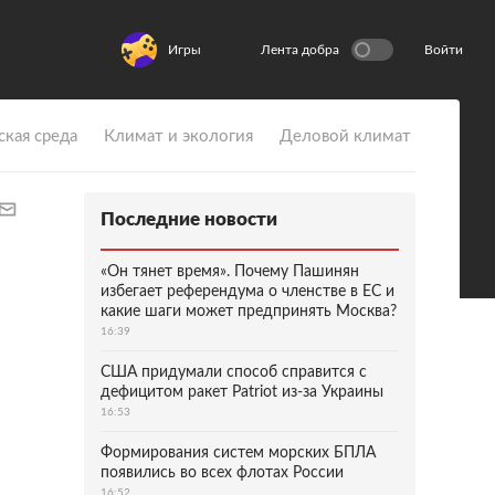
Игры
Лента добра
Войти
ская среда
Климат и экология
Деловой климат
Последние новости
«Он тянет время». Почему Пашинян
избегает референдума о членстве в ЕС и
какие шаги может предпринять Москва?
16:39
США придумали способ справится с
дефицитом ракет Patriot из-за Украины
16:53
Формирования систем морских БПЛА
появились во всех флотах России
16:52