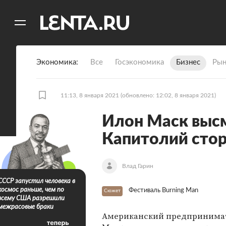
11
A
Экономика
Все
Госэкономика
Бизнес
Рын
11:13, 8 января 2021
(обновлено: 12:02, 8 января 2021)
Илон Маск выс
Капитолий стор
Влад Гарин
СССР запустил человека в
космос раньше, чем по
Фестиваль Burning Man
Сюжет
всему США разрешили
межрасовые браки
Американский предпринима