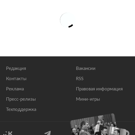
Редакция
Вакансии
Контакты
RSS
Реклама
Правовая информация
Пресс-релизы
Мини-игры
Техподдержка