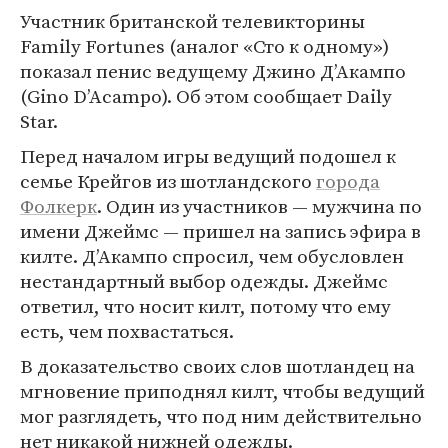
Участник британской телевикторины
Family Fortunes (аналог «Сто к одному»)
показал пенис ведущему Джино Д’Акампо
(Gino D’Acampo). Об этом сообщает Daily
Star.
Перед началом игры ведущий подошел к
семье Крейгов из шотландского
города
Фолкерк
. Один из участников — мужчина по
имени Джеймс — пришел на запись эфира в
килте. Д’Акампо спросил, чем обусловлен
нестандартный выбор одежды. Джеймс
ответил, что носит килт, потому что ему
есть, чем похвастаться.
В доказательство своих слов шотландец на
мгновение приподнял килт, чтобы ведущий
мог разглядеть, что под ним действительно
нет никакой нижней одежды.