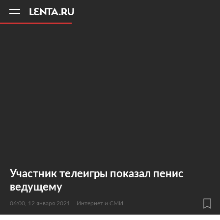
11
A
Участник телеигры показал пенис
ведущему
06:00, 12 января 2021
Интернет и СМИ