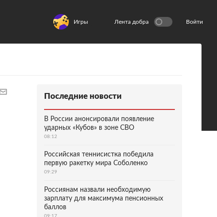
Игры
Лента добра
Войти
Последние новости
В России анонсировали появление
ударных «Кубов» в зоне СВО
08:12
Российская теннисистка победила
первую ракетку мира Соболенко
09:29
Россиянам назвали необходимую
зарплату для максимума пенсионных
баллов
09:17