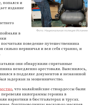
, попался и
щает издание
летнего
Фото: Национальная полиция Испании
 поймали в
ики
посчитали поведение путешественника
н сильно нервничал и вел себя странно, и
.
-каталки они обнаружили спрятанные
упника немедленно арестовали. Выяснилось,
винялся в подделке документов и незаконной
был задержан за мошенничество.
вестно
, что малайзийские стюардессы были
и перевезли килограммы героина в
ли наркотики в бюстгальтерах и трусах.
еннее, бортпроводницы несколько месяцев