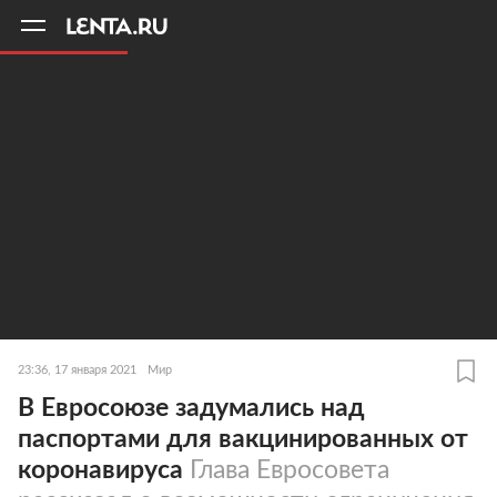
11
A
23:36, 17 января 2021
Мир
В Евросоюзе задумались над
паспортами для вакцинированных от
коронавируса
Глава Евросовета