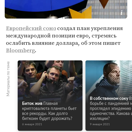
Европейский союз
создал план укрепления
международной позиции евро, стремясь
ослабить влияние доллара, об этом пишет
Bloomberg
.
Материалы по теме
В собственном соку
В
Биток жив
Главная
борьбе с пандемией 
криптовалюта планеты бьет
проглядел эпидемию
все рекорды. Как долго
одиночества. Какова 
биткоин будет дорожать?
изоляции?
6 января 2021
9 января 2021