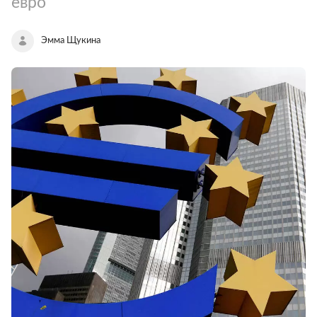
евро
Эмма Щукина