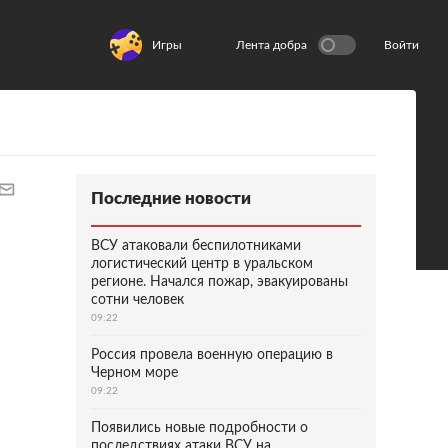
Игры
Лента добра
Войти
Последние новости
ВСУ атаковали беспилотниками
логистический центр в уральском
регионе. Начался пожар, эвакуированы
сотни человек
09:22
Россия провела военную операцию в
Черном море
09:22
Появились новые подробности о
последствиях атаки ВСУ на