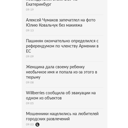
Екатеринбург
09:19
Алексей Чумаков запечатлел на фото
Юлию Ковальчук без макияжа
09:13
Пашинян окончательно определился с
референдумом по членству Армении в
ЕС
09:09
Женщина дала своему ребенку
необычное имя и попала из-за этого в
тюрьму
09:08
Willberries сообщила об эвакуации на
одном из объектов
09:05
Мошенники нацелились на любителей
городских развлечений
09:03