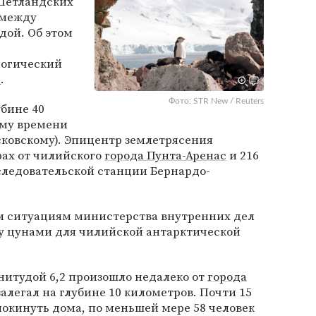
Шетландских
 между
ой. Об этом
огический
и
.
Фото: STR New / Reuters
бине 40
ому времени
сковскому). Эпицентр землетрясения
рах от чилийского
города Пунта-Аренас
и 216
следовательской станции Бернардо-
м ситуациям министерства внутренних дел
зу цунами для чилийской антарктической
нитудой 6,2 произошло недалеко от
города
алегал на глубине 10 километров. Почти 15
окинуть дома, по меньшей мере 58 человек