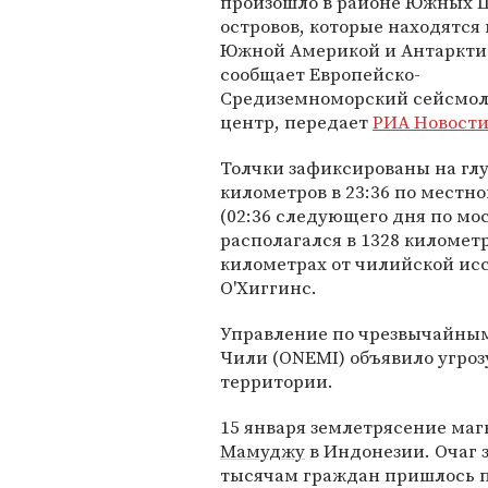
произошло в районе Южных 
островов, которые находятся
Южной Америкой и Антарктид
сообщает Европейско-
Средиземноморский сейсмол
центр, передает
РИА Новост
Толчки зафиксированы на глу
километров в 23:36 по местн
(02:36 следующего дня по мо
располагался в 1328 километ
километрах от чилийской ис
О'Хиггинс.
Управление по чрезвычайны
Чили (ONEMI) объявило угро
территории.
15 января землетрясение маг
Мамуджу
в Индонезии. Очаг з
тысячам граждан пришлось п