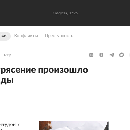
7 августа, 09:25
вия
Конфликты
Преступность
Мир
рясение произошло
иды
итудой 7