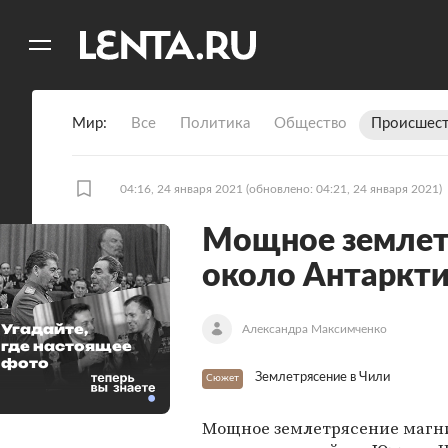
11
A
Мир
Все
Политика
Общество
Происшест
04:16, 24 января 2021
(обновлено: 04:21, 24 января 2021)
Мощное землет
около Антаркт
Угадайте,
Александра Максимченко
где настоящее
фото
Землетрясение в Чили
Сюжет
Мощное землетрясение магн