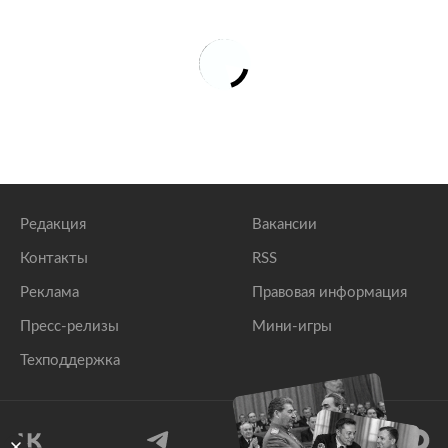
Редакция
Вакансии
Контакты
RSS
Реклама
Правовая информация
Пресс-релизы
Мини-игры
Техподдержка