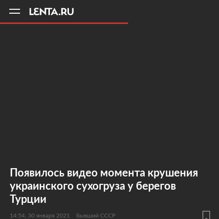
11
A
Появилось видео момента крушения
украинского сухогруза у берегов
Турции
14:54, 30 января 2021
Бывший СССР