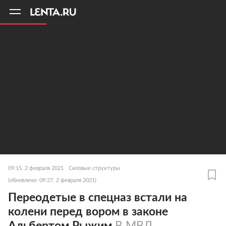
11
A
09:15, 2 февраля 2021
Силовые структуры
(обновлено: 09:27, 2 февраля 2021)
Переодетые в спецназ встали на
колени перед вором в законе
Альбертом Рыжим
В МВД