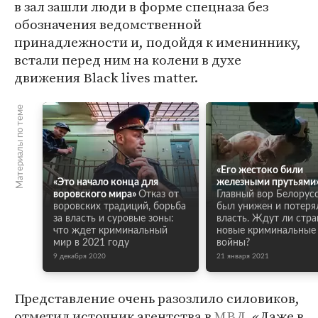
в зал зашли люди в форме спецназа без
обозначения ведомственной
принадлежности и, подойдя к имениннику,
встали перед ним на колени в духе
движения Black lives matter.
Материалы по теме
«Его жестоко били
«Это начало конца для
железными прутьями
воровского мира»
Отказ от
Главный вор Белорус
воровских традиций, борьба
был унижен и потеря
за власть и суровые зоны:
власть. Ждут ли стра
что ждет криминальный
новые криминальные
мир в 2021 году
войны?
9 декабря 2020
21 января 2021
Представление очень разозлило силовиков,
отметил источник агентства в
МВД
. «Даже в