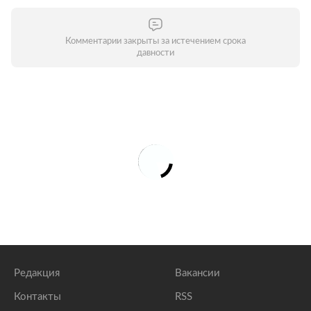
Комментарии закрыты за истечением срока
давности
Редакция
Вакансии
Контакты
RSS