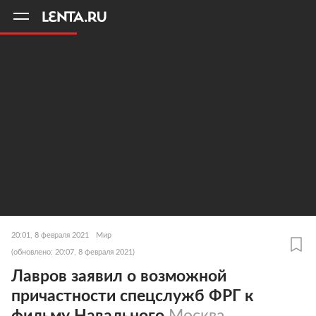
11
A
20:01, 8 февраля 2021
Мир
(обновлено: 20:07, 8 февраля 2021)
Лавров заявил о возможной
причастности спецслужб ФРГ к
фильму Навального
Москва