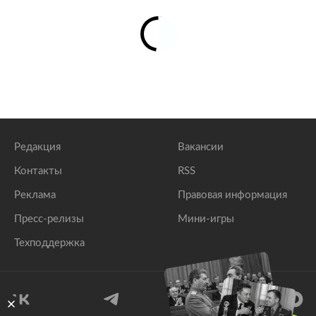
Редакция
Вакансии
Контакты
RSS
Реклама
Правовая информация
Пресс-релизы
Мини-игры
Техподдержка