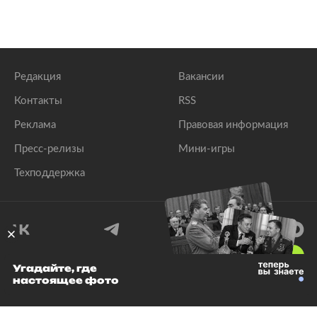
Редакция
Вакансии
Контакты
RSS
Реклама
Правовая информация
Пресс-релизы
Мини-игры
Техподдержка
18
+
Угадайте, где
настоящее фото
© 1999–2026 Все права защищены.
ООО «Лента.Ру»