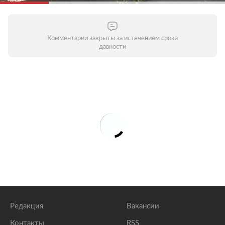
Комментарии закрыты за истечением срока
давности
Редакция
Вакансии
Контакты
RSS