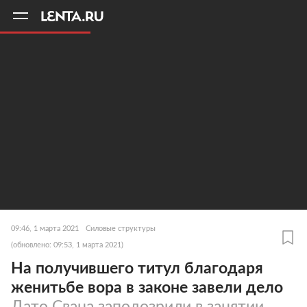
11
A
09:46, 1 марта 2021
Силовые структуры
(обновлено: 09:53, 1 марта 2021)
На получившего титул благодаря
женитьбе вора в законе завели дело
Дато Свана заподозрили в занятии