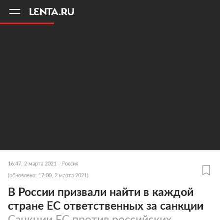
11
A
16:47, 2 марта 2021
Россия
(обновлено: 17:00, 2 марта 2021)
В России призвали найти в каждой
стране ЕС ответственных за санкции
Санкции ЕС против российских