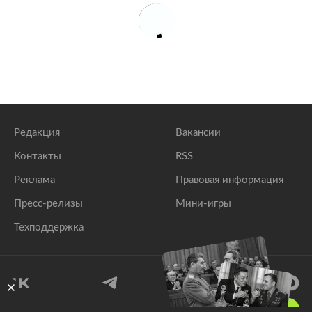
Редакция
Вакансии
Контакты
RSS
Реклама
Правовая информация
Пресс-релизы
Мини-игры
Техподдержка