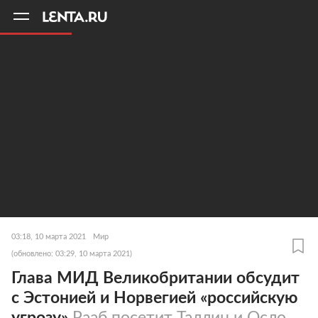
11
A
03:18, 10 марта 2021
Мир
(обновлено: 03:29, 10 марта 2021)
Глава МИД Великобритании обсудит
с Эстонией и Норвегией «российскую
угрозу»
Рааб посетит Таллин и Осло