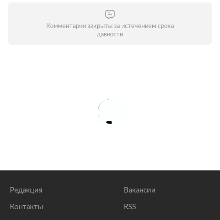
Комментарии закрыты за истечением срока
давности
Редакция
Вакансии
Контакты
RSS