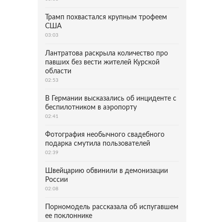
Трамп похвастался крупным трофеем
США
03:03
Лантратова раскрыла количество про
павших без вести жителей Курской
области
02:53
В Германии высказались об инциденте с
беспилотником в аэропорту
02:41
Фотография необычного свадебного
подарка смутила пользователей
02:39
Швейцарию обвинили в демонизации
России
02:08
Порномодель рассказала об испугавшем
ее поклоннике