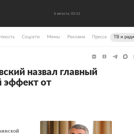
6 августа, 03:13
упность
Coцсети
Мемы
Реклама
Пресса
ТВ и рад
ский назвал главный
 эффект от
аинской