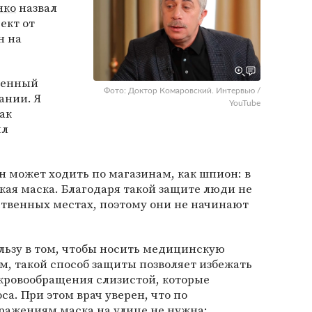
нко
назвал
ект от
н на
венный
Фото: Доктор Комаровский. Интервью /
ании. Я
YouTube
ак
ил
н может ходить по магазинам, как шпион: в
ая маска. Благодаря такой защите люди не
ственных местах, поэтому они не начинают
льзу в том, чтобы носить медицинскую
ам, такой способ защиты позволяет избежать
 кровообращения слизистой, которые
а. При этом врач уверен, что по
ажениям маска на улице не нужна: