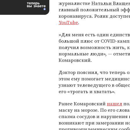
журналистке
Натальи Влаще
главный положительный эфф
коронавируса. Ролик доступе
YouTube
.
«Для меня есть один единст
большой плюс от COVID-камп
получил возможность жить, к
нормальные люди», — отмет
Комаровский.
Доктор пояснил, что теперь о
этом ему помогает медицинск
узнают телеведущего в обще
его «трогать и хватать».
Ранее Комаровский
нашел
по
маску на морозе. По его слов
спазма сосудов и нарушения
возникают при замерзании нос
противоэпидемическим сообр