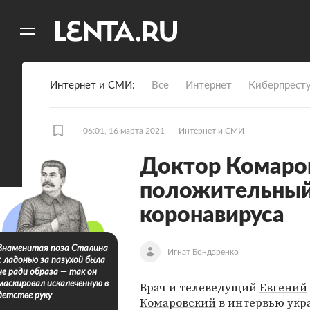
11
A
Интернет и СМИ
Все
Интернет
Киберпрест
06:01, 16 марта 2021
Интернет и СМИ
Доктор Комаров
положительный
коронавируса
Знаменитая поза Сталина
Игнат Бондаренко
с ладонью за пазухой была
не ради образа — так он
Врач и телеведущий
Евгений
маскировал искалеченную в
детстве руку
Комаровский
в интервью укр