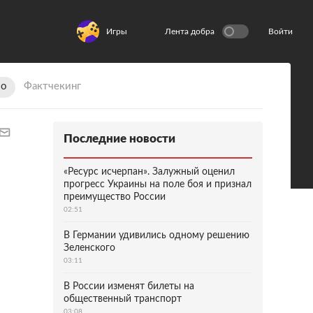
Игры
Лента добра
Войти
ио
Фактчекинг
Последние новости
«Ресурс исчерпан». Залужный оценил
прогресс Украины на поле боя и признал
преимущество России
02:51
В Германии удивились одному решению
Зеленского
03:11
В России изменят билеты на
общественный транспорт
03:08