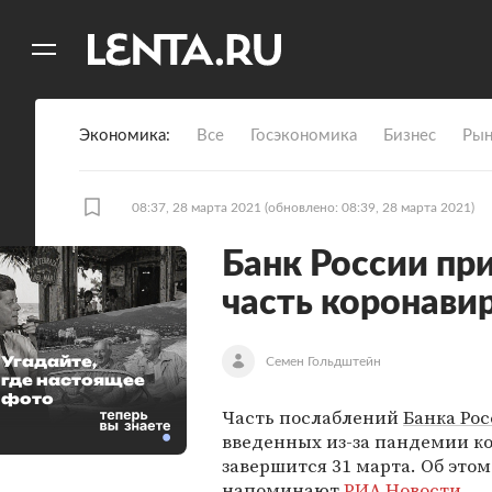
11
A
Экономика
Все
Госэкономика
Бизнес
Рын
08:37, 28 марта 2021
(обновлено: 08:39, 28 марта 2021)
Банк России пр
часть коронави
Угадайте,
Семен Гольдштейн
где настоящее
фото
Часть послаблений
Банка Ро
введенных из-за пандемии к
завершится 31 марта. Об этом
напоминают
РИА Новости
.