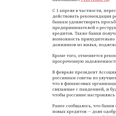
С 1 апреля в частности, пере
действовать рекомендация р
банкам удовлетворять прось
предпринимателей о рестру
кредитов. Также банки получ
возможность принудительно
должников из жилья, подлеж
Кроме того, отменяется реко
просроченную задолженност
В феврале президент Ассоци
россиянам советы по улучше
что в финансовых организац
связанные с пандемией, и бу
чтобы россияне настроились 
Ранее сообщалось, что банки
новых кредитов — доля одобр