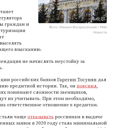
станет
егулятора
бы граждан и
Фото: Михаил Воскресенский / РИА
ктуризации
Новости
ат
 выселять
ащего взысканию.
мендация не начислять неустойку за
ь.
ации российских банков
Гарегин Тосунян
дал
нию кредитной истории. Так, он
пояснил
,
иях понимают сложности заемщиков,
дут их учитывать. При этом необходимо,
на ответственное отношение к кредитам.
 стали чаще
отказывать
россиянам в выдаче
енных заявок в 2020 году стала минимальной