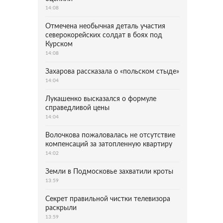
14:08
Отмечена необычная деталь участия
северокорейских солдат в боях под
Курском
14:08
Захарова рассказала о «польском стыде»
14:04
Лукашенко высказался о формуле
справедливой цены
14:04
Волочкова пожаловалась не отсутствие
компенсаций за затопленную квартиру
14:02
Земли в Подмосковье захватили кроты
13:59
Секрет правильной чистки телевизора
раскрыли
13:59