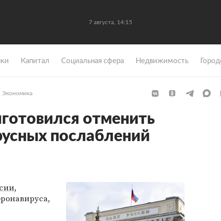
7 августа, 14:15
ки
Капитал
Социальная сфера
Недвижимость
Город
Экономика
иготовился отменить
русных послаблений
ссии
,
оронавируса,