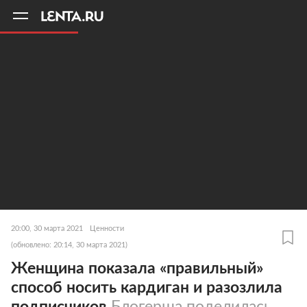
11
A
20:00, 30 марта 2021
Ценности
(обновлено: 20:14, 30 марта 2021)
Женщина показала «правильный»
способ носить кардиган и разозлила
подписчиков
Блогерша поделилась